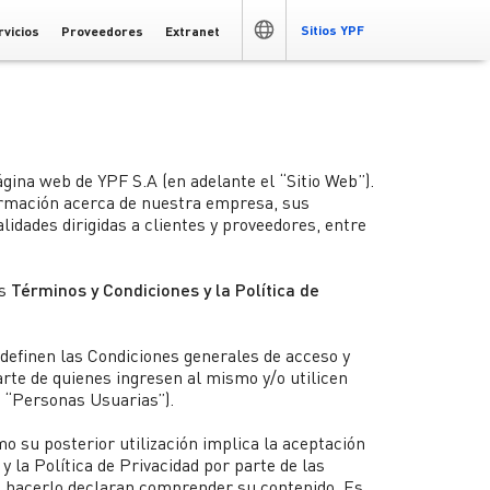
Sitios YPF
rvicios
Proveedores
Extranet
YPF Argentina
Inglés
ágina web de YPF S.A (en adelante el “Sitio Web”).
rmación acerca de nuestra empresa, sus
lidades dirigidas a clientes y proveedores, entre
Elaion Auro
Ser Proveedor de YPF
do hacia el
YPF Energía Argentina >
 de tu futuro.
nuevo lubricante premium de YPF con
Trabajamos para mejorar la productividad,
os
Términos y Condiciones y la Política de
tegrada de la
ología en Evolución Constante (TEC®)
competitividad y calidad de nuestros
rgentina.
proveedores y de la industria nacional.
YPF Digital >
definen las Condiciones generales de acceso y
Argentina LNG >
parte de quienes ingresen al mismo y/o utilicen
Proyectos Offshore >
s “Personas Usuarias”).
Desafío Vaca Muerta >
mo su posterior utilización implica la aceptación
y la Política de Privacidad por parte de las
Fundación YPF >
l hacerlo declaran comprender su contenido. Es