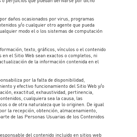
 o perjuicios que puedan derivarse por dicho
 por daños ocasionados por virus, programas
ntenidos y/o cualquier otro agente que pueda
 cualquier modo el o los sistemas de computación
formación, texto, gráficos, vínculos o el contenido
os en el Sitio Web sean exactos o completos, ni
tualización de la información contenida en el
nsabiliza por la falta de disponibilidad,
iento y efectivo funcionamiento del Sitio Web y/o
zación, exactitud, exhaustividad, pertinencia,
Contenidos, cualquiera sea la causa, las
cos o de otra naturaleza que lo originen. De igual
por la recepción, obtención, almacenamiento,
 parte de las Personas Usuarias de los Contenidos
esponsable del contenido incluido en sitios web