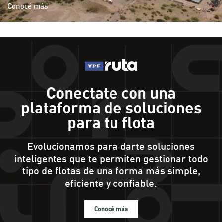
Ir a YPF Boxes >
Conocé más
Servicios para inversores
Ir a App YPF >
Calendario
Ir a ServiClub >
Preguntas Frecuentes
Comunicate con nosotros
Conectate con una
Formulario de Contacto
plataforma de soluciones
para tu flota
Evolucionamos para darte soluciones
inteligentes que te permiten gestionar todo
tipo de flotas de una forma más simple,
eficiente y confiable.
Conocé más