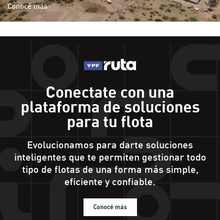
Ir a YPF Boxes >
Conocé más
Servicios para inversores
Ir a App YPF >
Calendario
Ir a ServiClub >
Preguntas Frecuentes
Comunicate con nosotros
Conectate con una
Formulario de Contacto
plataforma de soluciones
para tu flota
Evolucionamos para darte soluciones
inteligentes que te permiten gestionar todo
tipo de flotas de una forma más simple,
eficiente y confiable.
Conocé más